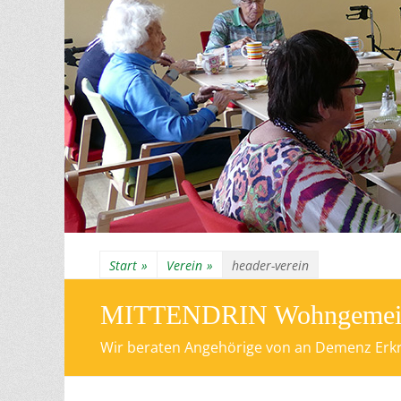
Start
»
Verein
»
header-verein
MITTENDRIN Wohngemeinsc
Wir beraten Angehörige von an Demenz Erkra