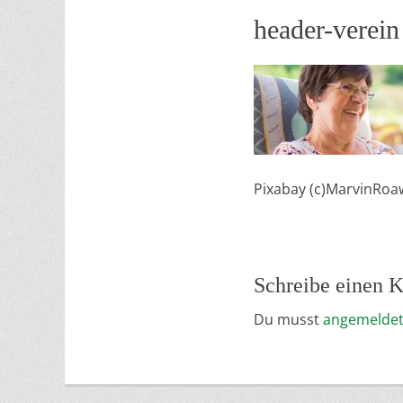
header-verein
Pixabay (c)MarvinRoa
Schreibe einen
Du musst
angemelde