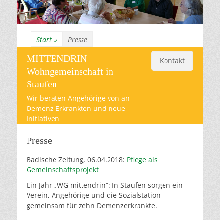
Start
»
Presse
MITTENDRIN
Kontakt
Wohngemeinschaft in
Staufen
Wir beraten Angehörige von an
Demenz Erkrankten und neue
Initiativen
Presse
Badische Zeitung, 06.04.2018:
Pflege als
Gemeinschaftsprojekt
Ein Jahr „WG mittendrin“: In Staufen sorgen ein
Verein, Angehörige und die Sozialstation
gemeinsam für zehn Demenzerkrankte.