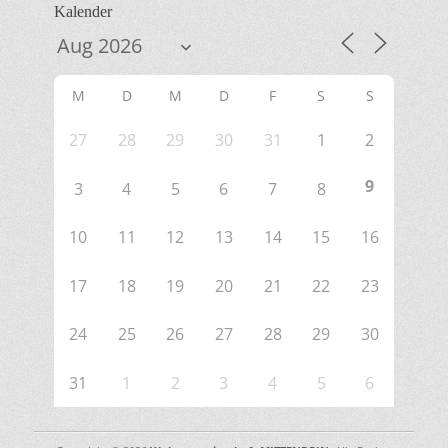
Kalender
M
D
M
D
F
S
S
27
28
29
30
31
1
2
9
3
4
5
6
7
8
10
11
12
13
14
15
16
17
18
19
20
21
22
23
24
25
26
27
28
29
30
31
1
2
3
4
5
6