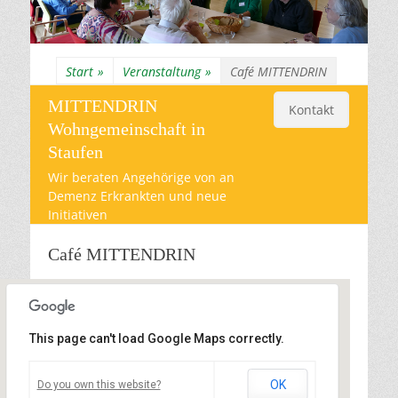
Start
»
Veranstaltung
»
Café MITTENDRIN
MITTENDRIN
Kontakt
Wohngemeinschaft in
Staufen
Wir beraten Angehörige von an
Demenz Erkrankten und neue
Initiativen
Café MITTENDRIN
This page can't load Google Maps correctly.
Gemeinschaftsraum von
GenerationenWohnenStaufen
OK
Do you own this website?
Vogesenring 14a - Staufen