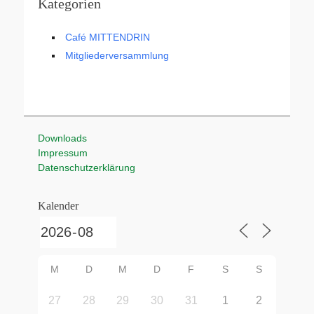
Kategorien
Café MITTENDRIN
Mitgliederversammlung
Downloads
Impressum
Datenschutzerklärung
Kalender
M
D
M
D
F
S
S
27
28
29
30
31
1
2