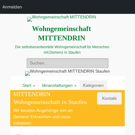
Anmelden
Wohngemeinschaft
MITTENDRIN
Die selbstverantwortete Wohngemeinschaft für Menschen
mit Demenz in Staufen
Suchen
nach:
Start
»
Veranstaltungen
»
Kategorien
MITTENDRIN
Kontakt
Wohngemeinschaft in Staufen
Wir beraten Angehörige von an
Demenz Erkrankten und neue
Initiativen