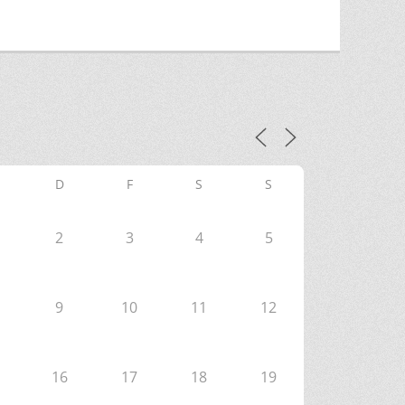
D
F
S
S
2
3
4
5
9
10
11
12
16
17
18
19