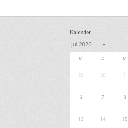
Kalender
M
D
M
29
30
1
6
7
8
13
14
15