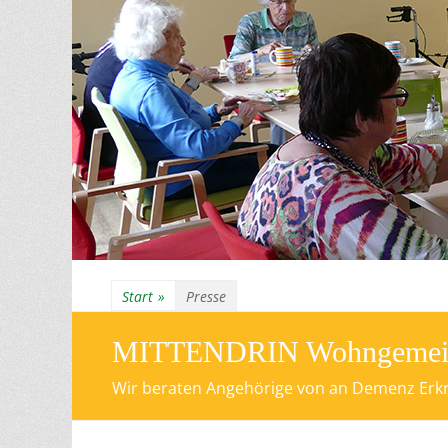
Start
»
Presse
MITTENDRIN Wohngemeinsc
Wir beraten Angehörige von an Demenz Erkra