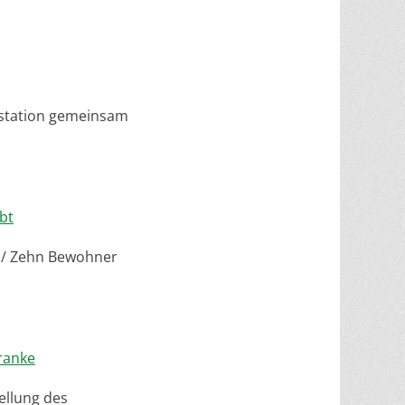
alstation gemeinsam
bt
t / Zehn Bewohner
ranke
ellung des