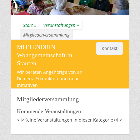
Start
»
Veranstaltungen
»
Mitgliederversammlung
MITTENDRIN
Kontakt
Wohngemeinschaft in
Staufen
Wir beraten Angehörige von an
Demenz Erkrankten und neue
Initiativen
Mitgliederversammlung
Kommende Veranstaltungen
<li>Keine Veranstaltungen in dieser Kategorie</li>