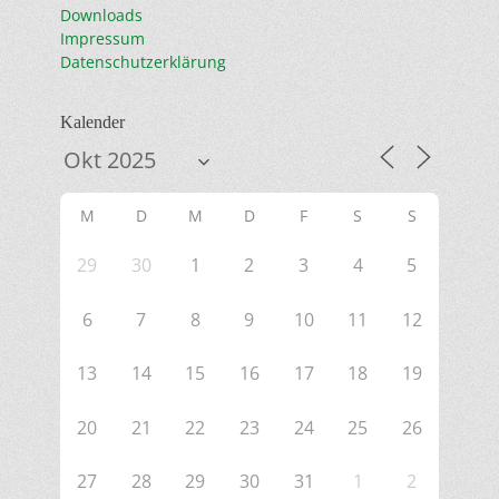
Downloads
Impressum
Datenschutzerklärung
Kalender
M
D
M
D
F
S
S
29
30
1
2
3
4
5
6
7
8
9
10
11
12
13
14
15
16
17
18
19
20
21
22
23
24
25
26
27
28
29
30
31
1
2