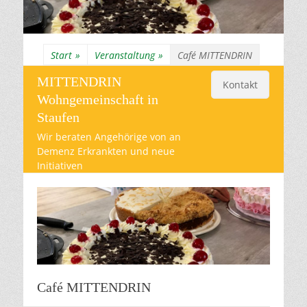
Start
»
Veranstaltung
»
Café MITTENDRIN
MITTENDRIN
Kontakt
Wohngemeinschaft in
Staufen
Wir beraten Angehörige von an
Demenz Erkrankten und neue
Initiativen
Café MITTENDRIN