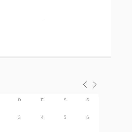
D
F
S
S
3
4
5
6