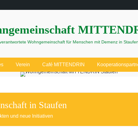
ngemeinschaft MITTEND
tverantwortete Wohngemeinschaft für Menschen mit Demenz in Staufe
es
Verein
Café MITTENDRIN
Kooperationspartn
haft in Staufen
ten und neue Initiativen