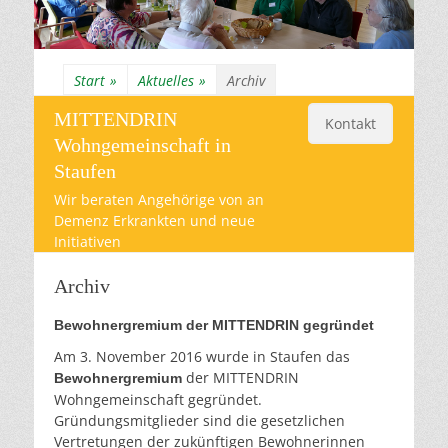
Start
»
Aktuelles
»
Archiv
MITTENDRIN
Kontakt
Wohngemeinschaft in
Staufen
Wir beraten Angehörige von an
Demenz Erkrankten und neue
Initiativen
Archiv
Bewohnergremium der MITTENDRIN gegründet
Am 3. November 2016 wurde in Staufen das
der MITTENDRIN
Bewohnergremium
Wohngemeinschaft gegründet.
Gründungsmitglieder sind die gesetzlichen
Vertretungen der zukünftigen Bewohnerinnen