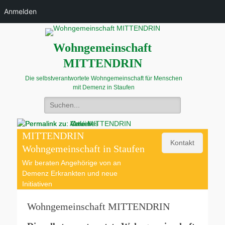
Anmelden
Wohngemeinschaft
MITTENDRIN
Die selbstverantwortete Wohngemeinschaft für Menschen
mit Demenz in Staufen
Suchen
nach:
MITTENDRIN
Kontakt
Café MITTENDRIN
Aktuelles
Verein
Wohngemeinschaft in Staufen
Veröffentlicht
Veröffentlicht
Veröffentlicht
Wir beraten Angehörige von an
am
am
am
Demenz Erkrankten und neue
Von
Von
Von
Initiativen
Jan
Bianka
Bianka
Reuß
Wohngemeinschaft MITTENDRIN