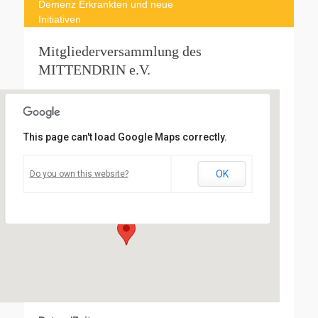
Demenz Erkrankten und neue
Initiativen
Mitgliederversammlung des
MITTENDRIN e.V.
This page can't load Google Maps correctly.
Gemeinschaftsraum von
GenerationenWohnenStaufen
OK
Do you own this website?
Vogesenring 14a - Staufen
Veranstaltungen