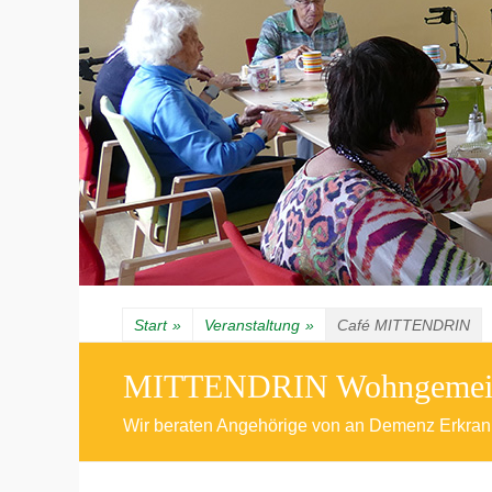
Start
»
Veranstaltung
»
Café MITTENDRIN
MITTENDRIN Wohngemeinsc
Wir beraten Angehörige von an Demenz Erkrank