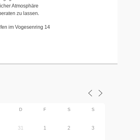
tlicher Atmosphäre
eraten zu lassen.
fen im Vogesenring 14
D
F
S
S
31
1
2
3