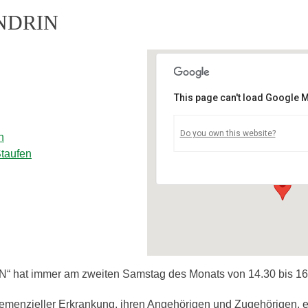
ENDRIN
This page can't load Google M
Gemeinschaftsraum vo
GenerationenWohnenSt
Do you own this website?
n
Vogesenring 14a - Staufen
taufen
Veranstaltungen
 hat immer am zweiten Samstag des Monats von 14.30 bis 16.
emenzieller Erkrankung, ihren Angehörigen und Zugehörigen, 