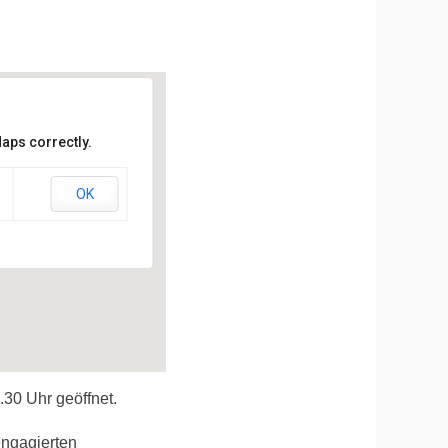
aps correctly.
n
aufen
OK
30 Uhr geöffnet.
engagierten