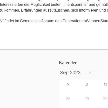
Interessierten die Möglichkeit bieten, in entspannter und gemü
 zu kommen, Erfahrungen auszutauschen, sich informieren und b
“ findet im Gemeinschaftsraum des GenerationenWohnenStau
Kalender
M
D
M
28
29
30