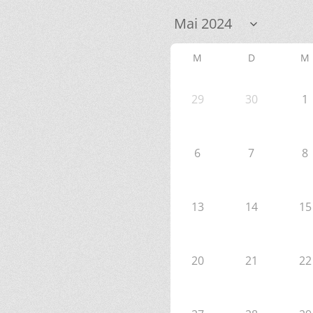
M
D
M
29
30
1
6
7
8
13
14
15
20
21
22