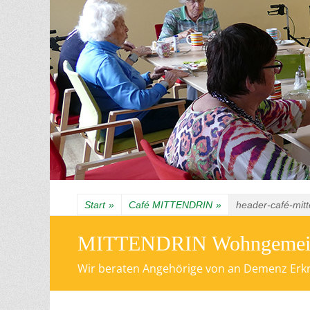
Start
»
Café MITTENDRIN
»
header-café-mit
MITTENDRIN Wohngemeinsc
Wir beraten Angehörige von an Demenz Erkra