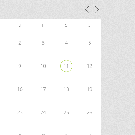
D
F
S
S
2
3
4
5
9
10
12
11
16
17
18
19
23
24
25
26