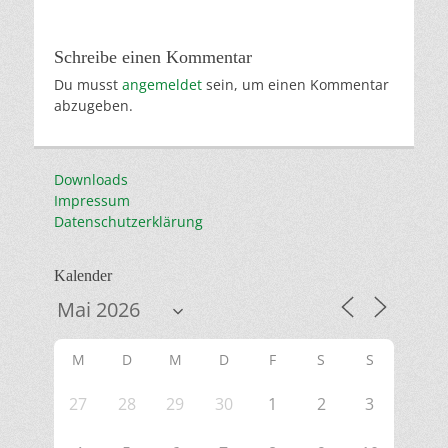
Schreibe einen Kommentar
Du musst
angemeldet
sein, um einen Kommentar
abzugeben.
Downloads
Impressum
Datenschutzerklärung
Kalender
M
D
M
D
F
S
S
27
28
29
30
1
2
3