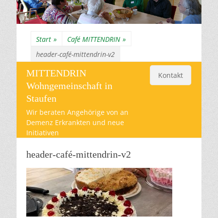
Start
»
Café MITTENDRIN
»
header-café-mittendrin-v2
MITTENDRIN
Kontakt
Wohngemeinschaft in
Staufen
Wir beraten Angehörige von an
Demenz Erkrankten und neue
Initiativen
header-café-mittendrin-v2